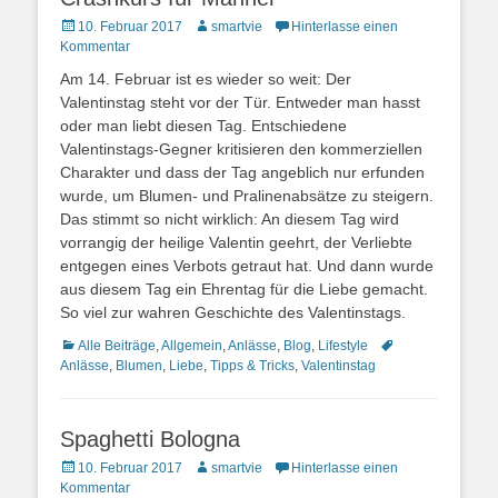
Posted
10. Februar 2017
Autor
smartvie
Hinterlasse einen
on
Kommentar
Am 14. Februar ist es wieder so weit: Der
Valentinstag steht vor der Tür. Entweder man hasst
oder man liebt diesen Tag. Entschiedene
Valentinstags-Gegner kritisieren den kommerziellen
Charakter und dass der Tag angeblich nur erfunden
wurde, um Blumen- und Pralinenabsätze zu steigern.
Das stimmt so nicht wirklich: An diesem Tag wird
vorrangig der heilige Valentin geehrt, der Verliebte
entgegen eines Verbots getraut hat. Und dann wurde
aus diesem Tag ein Ehrentag für die Liebe gemacht.
So viel zur wahren Geschichte des Valentinstags.
Kategorien
Alle Beiträge
,
Allgemein
,
Anlässe
,
Blog
,
Lifestyle
Schlagworte
Anlässe
,
Blumen
,
Liebe
,
Tipps & Tricks
,
Valentinstag
Spaghetti Bologna
Posted
10. Februar 2017
Autor
smartvie
Hinterlasse einen
on
Kommentar