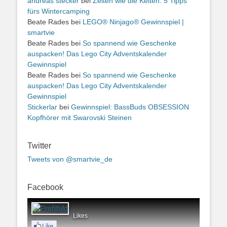
andreas stecker
bei
Zelten wie die Kelten: 5 Tipps
fürs Wintercamping
Beate Rades
bei
LEGO® Ninjago® Gewinnspiel |
smartvie
Beate Rades
bei
So spannend wie Geschenke
auspacken! Das Lego City Adventskalender
Gewinnspiel
Beate Rades
bei
So spannend wie Geschenke
auspacken! Das Lego City Adventskalender
Gewinnspiel
Stickerlar
bei
Gewinnspiel: BassBuds OBSESSION
Kopfhörer mit Swarovski Steinen
Twitter
Tweets von @smartvie_de
Facebook
Likes