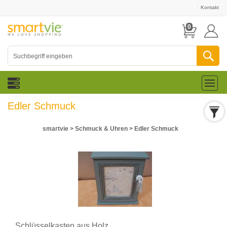
Kontakt
0
Toggl
naviga
Edler Schmuck
smartvie
>
Schmuck & Uhren
>
Edler Schmuck
Schlüsselkasten aus Holz