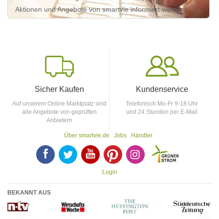
Aktionen und Angebote von smartvie informiert werden!
Sicher Kaufen
Kundenservice
Auf unserem Online Marktplatz sind
Telefonisch Mo-Fr 9-18 Uhr
alle Angebote von geprüften
und 24 Stunden per E-Mail
Anbietern
Über smartvie.de
Jobs
Händler
F
T
Y
p
p
Login
BEKANNT AUS