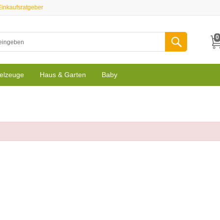
Einkaufsratgeber
0
elzeuge
Haus & Garten
Baby