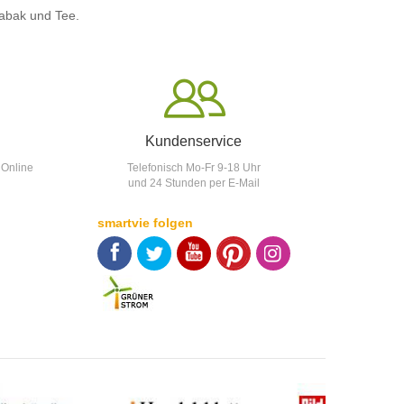
abak
und Tee.
Kundenservice
 Online
Telefonisch Mo-Fr 9-18 Uhr
und 24 Stunden per E-Mail
smartvie folgen
F
T
Y
p
p