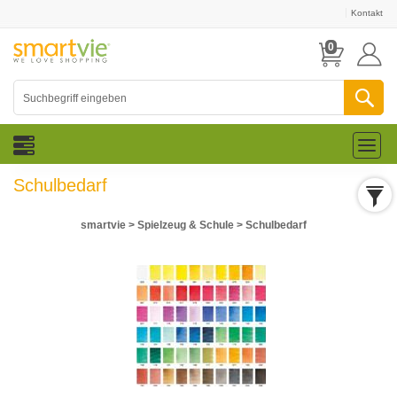
Kontakt
0
Toggl
naviga
Schulbedarf
smartvie
>
Spielzeug & Schule
>
Schulbedarf