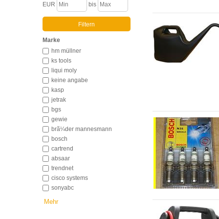
EUR
bis
Marke
hm müllner
ks tools
liqui moly
keine angabe
kasp
jetrak
bgs
gewie
brã¼der mannesmann
bosch
cartrend
absaar
trendnet
cisco systems
sonyabc
Mehr