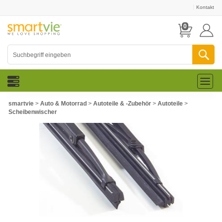
Kontakt
0
Toggl
naviga
smartvie
>
Auto & Motorrad
>
Autoteile & -zubehör
>
Autoteile
>
Scheibenwischer