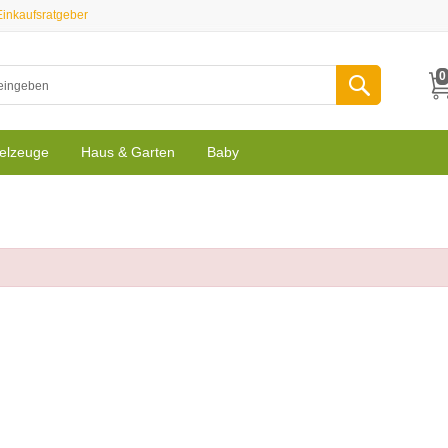
Einkaufsratgeber
0
elzeuge
Haus & Garten
Baby