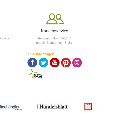
Kundenservice
 Online
Telefonisch Mo-Fr 9-18 Uhr
und 24 Stunden per E-Mail
smartvie folgen
F
T
Y
p
p