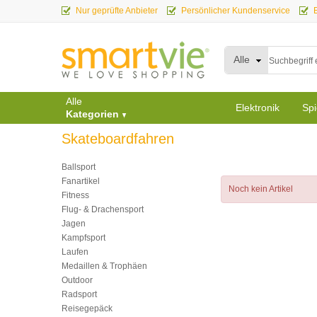
Nur geprüfte Anbieter
Persönlicher Kundenservice
Alle
Alle
Elektronik
Spi
Kategorien
Skateboardfahren
Ballsport
Fanartikel
Noch kein Artikel
Fitness
Flug- & Drachensport
Jagen
Kampfsport
Laufen
Medaillen & Trophäen
Outdoor
Radsport
Reisegepäck