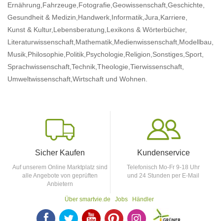
Ernährung,
Fahrzeuge,
Fotografie,
Geowissenschaft,
Geschichte,
Gesundheit & Medizin,
Handwerk,
Informatik,
Jura,
Karriere,
Kunst & Kultur,
Lebensberatung,
Lexikons & Wörterbücher,
Literaturwissenschaft,
Mathematik,
Medienwissenschaft,
Modellbau,
Musik,
Philosophie,
Politik,
Psychologie,
Religion,
Sonstiges,
Sport,
Sprachwissenschaft,
Technik,
Theologie,
Tierwissenschaft,
Umweltwissenschaft,
Wirtschaft
und Wohnen.
Sicher Kaufen
Kundenservice
Auf unserem Online Marktplatz sind
Telefonisch Mo-Fr 9-18 Uhr
alle Angebote von geprüften
und 24 Stunden per E-Mail
Anbietern
Über smartvie.de
Jobs
Händler
F
T
Y
p
p