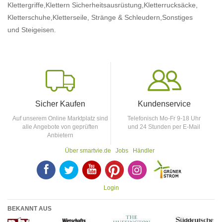
Klettergriffe,
Klettern Sicherheitsausrüstung,
Kletterrucksäcke,
Kletterschuhe,
Kletterseile, Stränge & Schleudern,
Sonstiges
und Steigeisen.
Sicher Kaufen
Kundenservice
Auf unserem Online Marktplatz sind
Telefonisch Mo-Fr 9-18 Uhr
alle Angebote von geprüften
und 24 Stunden per E-Mail
Anbietern
Über smartvie.de
Jobs
Händler
F
T
Y
p
p
Login
BEKANNT AUS