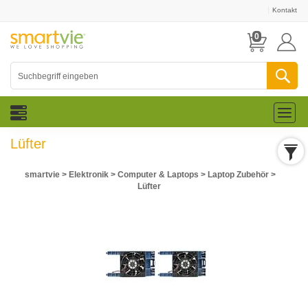
Kontakt
0
Toggl
naviga
Lüfter
smartvie
>
Elektronik
>
Computer & Laptops
>
Laptop Zubehör
>
Lüfter