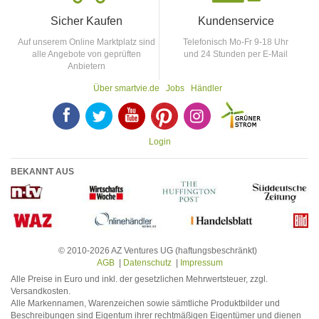
Sicher Kaufen
Kundenservice
Auf unserem Online Marktplatz sind
Telefonisch Mo-Fr 9-18 Uhr
alle Angebote von geprüften
und 24 Stunden per E-Mail
Anbietern
Über smartvie.de
Jobs
Händler
F
T
Y
p
p
Login
BEKANNT AUS
© 2010-2026 AZ Ventures UG (haftungsbeschränkt)
AGB
|
Datenschutz
|
Impressum
Alle Preise in Euro und inkl. der gesetzlichen Mehrwertsteuer, zzgl.
Versandkosten.
Alle Markennamen, Warenzeichen sowie sämtliche Produktbilder und
Beschreibungen sind Eigentum ihrer rechtmäßigen Eigentümer und dienen