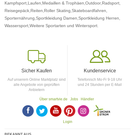
Kampfsport,
Laufen,
Medaillen & Trophäen,
Outdoor,
Radsport,
Reisegepäck,
Reiten,
Roller Skating,
Skateboardfahren,
Sporternährung,
Sportkleidung Damen,
Sportkleidung Herren,
Wassersport,
Weitere Sportarten
und Wintersport.
Sicher Kaufen
Kundenservice
Auf unserem Online Marktplatz sind
Telefonisch Mo-Fr 9-18 Uhr
alle Angebote von geprüften
und 24 Stunden per E-Mail
Anbietern
Über smartvie.de
Jobs
Händler
F
T
Y
p
p
Login
BEKANNT AUS