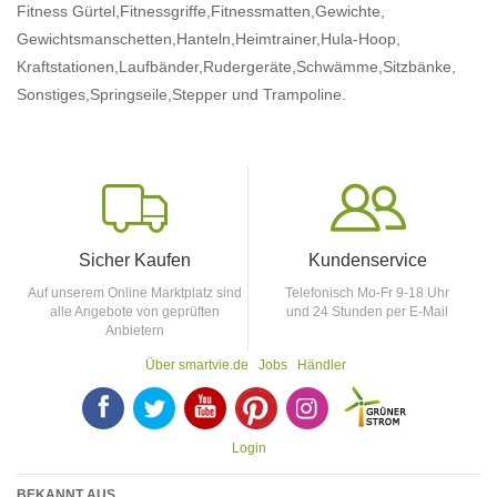
Fitness Gürtel,
Fitnessgriffe,
Fitnessmatten,
Gewichte,
Gewichtsmanschetten,
Hanteln,
Heimtrainer,
Hula-Hoop,
Kraftstationen,
Laufbänder,
Rudergeräte,
Schwämme,
Sitzbänke,
Sonstiges,
Springseile,
Stepper
und Trampoline.
Sicher Kaufen
Kundenservice
Auf unserem Online Marktplatz sind
Telefonisch Mo-Fr 9-18 Uhr
alle Angebote von geprüften
und 24 Stunden per E-Mail
Anbietern
Über smartvie.de
Jobs
Händler
F
T
Y
p
p
Login
BEKANNT AUS