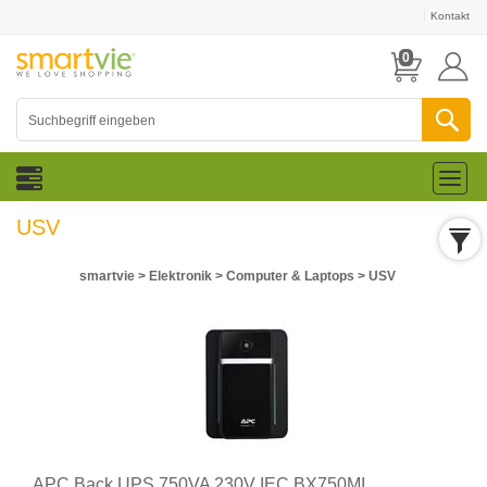
Kontakt
0
Toggl
naviga
USV
smartvie
>
Elektronik
>
Computer & Laptops
>
USV
APC Back UPS 750VA 230V IEC BX750MI