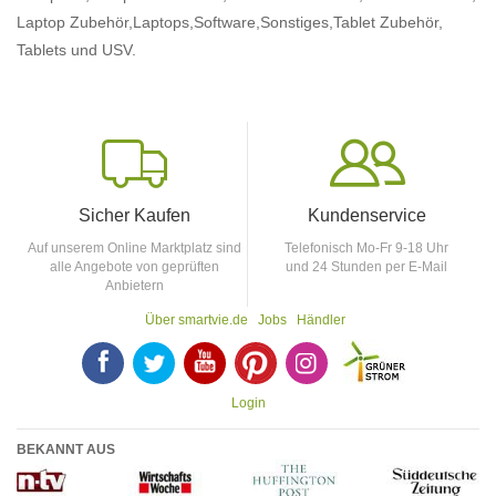
Laptop Zubehör,
Laptops,
Software,
Sonstiges,
Tablet Zubehör,
Tablets
und USV.
Sicher Kaufen
Kundenservice
Auf unserem Online Marktplatz sind
Telefonisch Mo-Fr 9-18 Uhr
alle Angebote von geprüften
und 24 Stunden per E-Mail
Anbietern
Über smartvie.de
Jobs
Händler
F
T
Y
p
p
Login
BEKANNT AUS