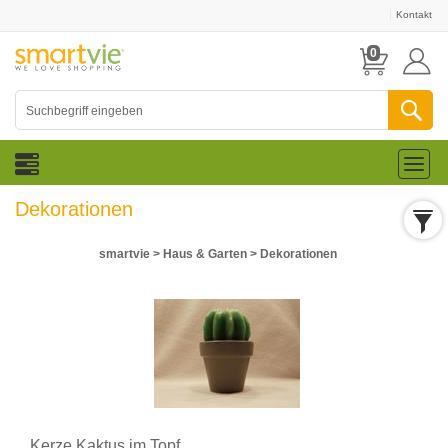
Kontakt
0
Toggl
naviga
Dekorationen
smartvie
>
Haus & Garten
>
Dekorationen
Kerze Kaktus im Topf