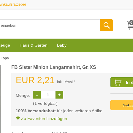
Einkaufsratgeber
0
zeuge
Haus & Garten
Baby
 Tops
FB Sister Minion Langarmshirt, Gr. XS
EUR 2,21
inkl. Mwst.*
In 
Menge:
(1 verfügbar)
100% Versandrabatt
für jeden weiteren Artikel
Zu Favoriten hinzufügen