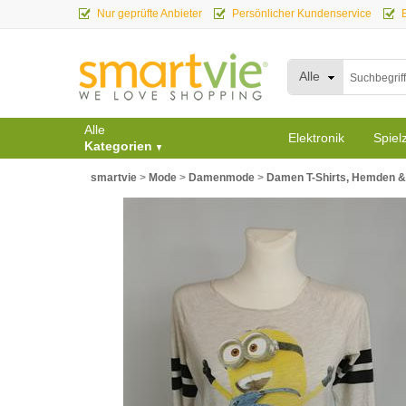
Nur geprüfte Anbieter
Persönlicher Kundenservice
Alle
Alle
Elektronik
Spiel
Kategorien
smartvie
>
Mode
>
Damenmode
>
Damen T-Shirts, Hemden &