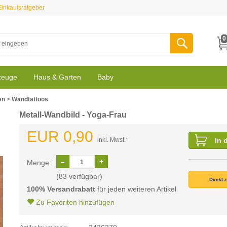
Einkaufsratgeber
0
zeuge
Haus & Garten
Baby
en
>
Wandtattoos
Metall-Wandbild - Yoga-Frau
EUR 0,90
inkl. Mwst.*
In 
Menge:
(83 verfügbar)
100% Versandrabatt
für jeden weiteren Artikel
Zu Favoriten hinzufügen